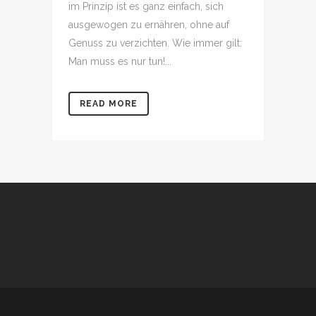
im Prinzip ist es ganz einfach, sich
ausgewogen zu ernähren, ohne auf
Genuss zu verzichten. Wie immer gilt:
Man muss es nur tun!...
READ MORE