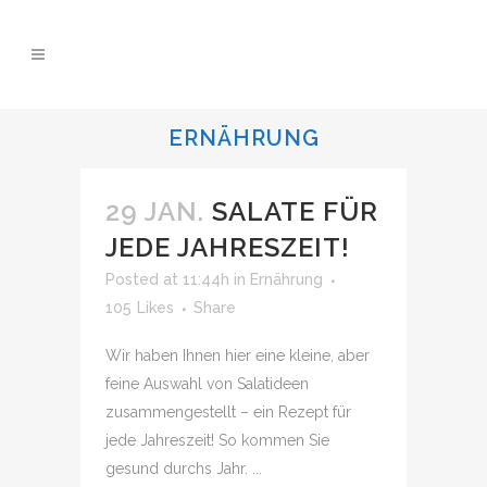
ERNÄHRUNG
29 JAN.
SALATE FÜR
JEDE JAHRESZEIT!
Posted at 11:44h
in
Ernährung
105
Likes
Share
Wir haben Ihnen hier eine kleine, aber
feine Auswahl von Salatideen
zusammengestellt – ein Rezept für
jede Jahreszeit! So kommen Sie
gesund durchs Jahr. ...